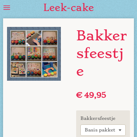
Leek-cake
Ga
direct
naar
de
Bakker
hoofdinhoud
sfeestj
e
€ 49,95
Bakkersfeestje