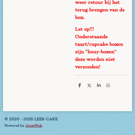
weer retour bij het
terug brengen van de
box.
Let op!!!
Onderstaande
taart/cupcake boxen
zijn "huur-boxen"
deze worden niet
verzonden!
D
D
S
D
e
e
h
e
l
e
a
l
e
l
r
e
n
e
n
© 2020 - 2026 LEEK-CAKE
Powered by
JouwWeb