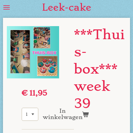
Leek-cake
Ga
direct
naar
de
***Thui
hoofdinhoud
s-
box***
week
€ 11,95
39
In
winkelwagen